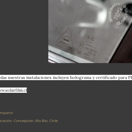
das nuestras instalaciones incluyen holograma y certificado para 
w.solarfilm.cl
mpartir
icación:
Concepción, Bío Bío, Chile