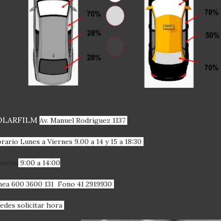
OLARFILM
Av. Manuel Rodríguez 1137
rario Lunes a Viernes 9.00 a 14 y 15 a 18:30
bados
9:00 a 14:00
nea 600 3600 131 Fono 41 2919930
edes solicitar hora